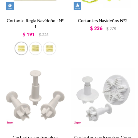
Cortante Regla Navideño - N°
Cortantes Navideños N°2
1
$
236
$
278
$
191
$
225
Cortantes con Expulsor
Cortantes con Expulsor Copo