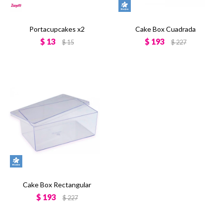
Portacupcakes x2
Cake Box Cuadrada
$
13
$
193
$
15
$
227
Cake Box Rectangular
$
193
$
227