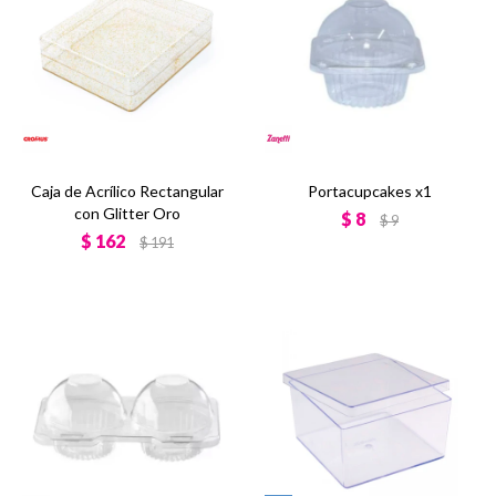
Caja de Acrílico Rectangular
Portacupcakes x1
con Glitter Oro
$
8
$
9
$
162
$
191