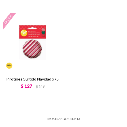
Pirotines Surtido Navidad x75
$
127
$
149
MOSTRANDO
13
DE
13