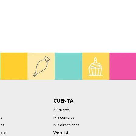
CUENTA
Mi cuenta
os
Mis compras
tes
Mis direcciones
iones
Wish List