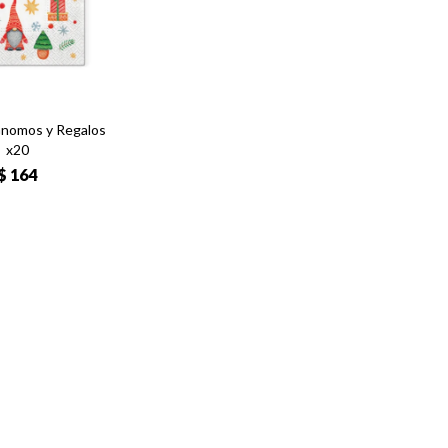
 Gnomos y Regalos
x20
$
164