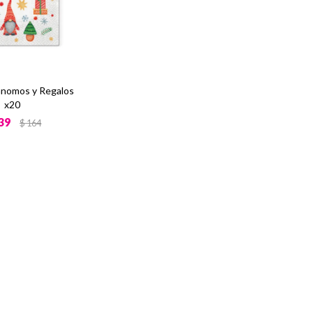
 Gnomos y Regalos
x20
39
$
164