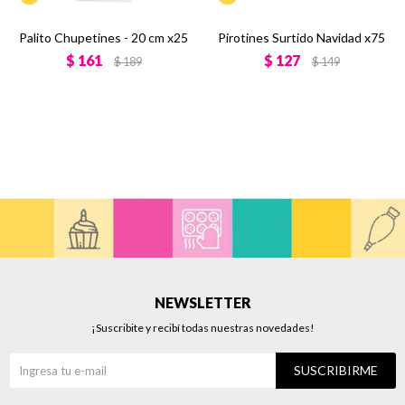
Palito Chupetines - 20 cm x25
Pirotines Surtido Navidad x75
$
161
$
127
$
189
$
149
NEWSLETTER
¡Suscribite y recibí todas nuestras novedades!
SUSCRIBIRME