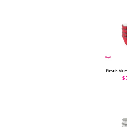
Pirotín Alum
$