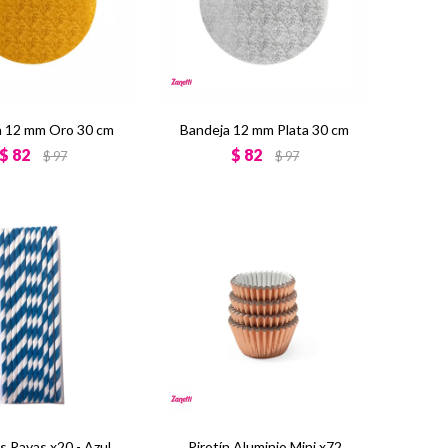
a 12 mm Oro 30 cm
Bandeja 12 mm Plata 30 cm
$
82
$
82
$
97
$
97
s Rayas x20 - Azul
Pirotín Aluminio Mini x72