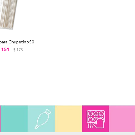
 para Chupetín x50
$
151
$
178