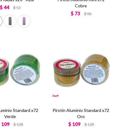
Cobre
$
44
$
52
$
73
$
86
luminio Standard x72
Pirotín Aluminio Standard x72
Verde
Oro
$
109
$
109
$
128
$
128