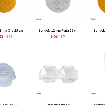
2 mm Oro 25 cm
Bandeja 12 mm Plata 25 cm
Bandej
63
$
63
$
74
$
74
cupcakes x1
Portacupcakes x2
Sorbito