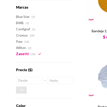
Marcas
Blue Star
(5)
BWB
(2)
Configraf
(1)
Bandeja 1
Cromus
(29)
$
Paw
(12)
Wilton
(2)
Zanetti
(19)
Precio
($)
OK
Color
Porta