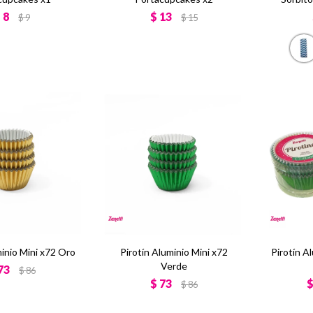
$
8
$
13
$
9
$
15
minio Mini x72 Oro
Pirotín Aluminio Mini x72
Pirotín A
Verde
73
$
86
$
73
$
86