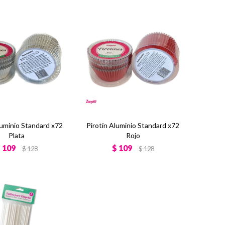
luminio Standard x72
Pirotín Aluminio Standard x72
Plata
Rojo
$
109
$
109
$
128
$
128