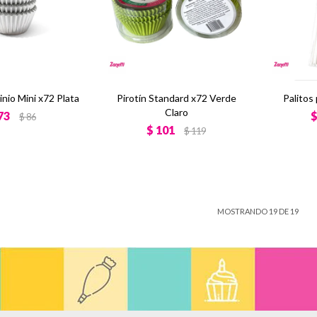
inio Mini x72 Plata
Pirotín Standard x72 Verde
Palitos
Claro
73
$
86
$
101
$
119
MOSTRANDO
19
DE
19