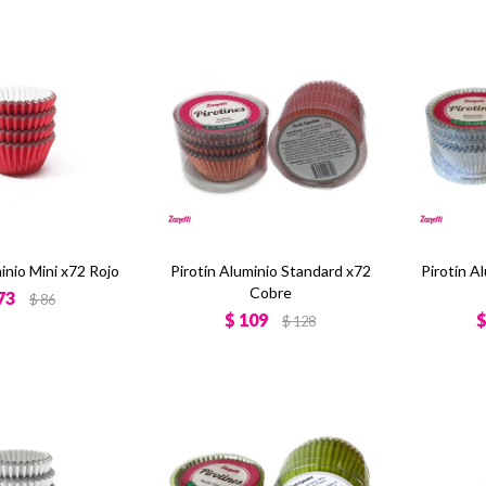
inio Mini x72 Rojo
Pirotín Aluminio Standard x72
Pirotín A
Cobre
73
$
86
$
109
$
128