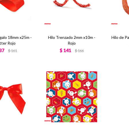
galo 18mm x25m -
Hilo Trenzado 2mm x10m -
Hilo de P
tter Rojo
Rojo
37
$
141
$
161
$
166