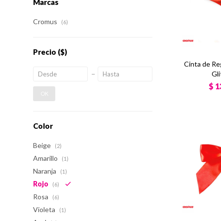
Marcas
Cromus
(6)
Precio
($)
Cinta de Re
Gli
$
1
OK
Color
Beige
(2)
Amarillo
(1)
Naranja
(1)
Rojo
(6)
Rosa
(6)
Violeta
(1)