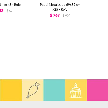
 mm x3 - Rojo
Papel Metalizado 69x89 cm
x25 - Rojo
53
$
62
$
767
$
902