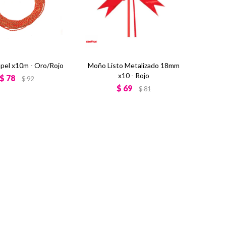
apel x10m - Oro/Rojo
Moño Listo Metalizado 18mm
x10 - Rojo
$
78
$
92
$
69
$
81