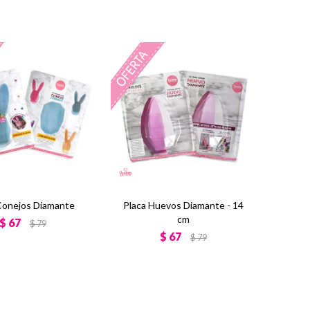
Conejos Diamante
Placa Huevos Diamante - 14
cm
$
67
$
79
$
67
$
79