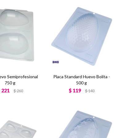
evo Semiprofesional
Placa Standard Huevo Bolita -
750 g
500 g
$
221
$
119
$
260
$
140