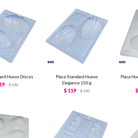
dard Huevo Discos
Placa Standard Huevo
Placa Hu
Elegance 150 g
19
$
140
$
119
$
140