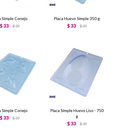
a Simple Conejo
Placa Huevo Simple 350 g
$
33
$
33
$
39
$
39
a Simple Conejo
Placa Simple Huevo Liso - 750
g
$
33
$
39
$
33
$
39