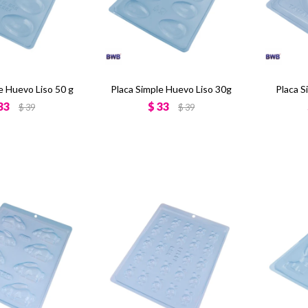
e Huevo Liso 50 g
Placa Simple Huevo Liso 30g
Placa S
33
$
33
$
39
$
39