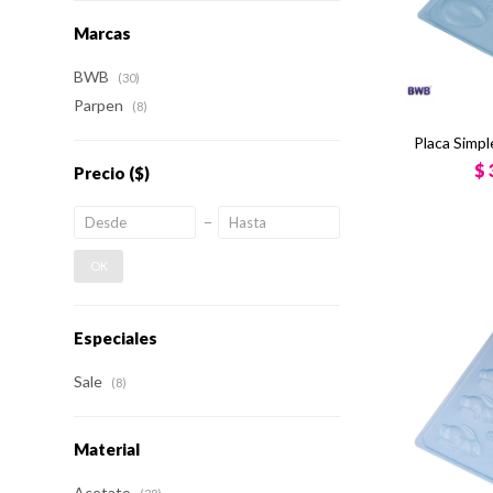
Marcas
BWB
(30)
Parpen
(8)
Placa Simpl
$
Precio
($)
OK
Especiales
Sale
(8)
Material
Acetato