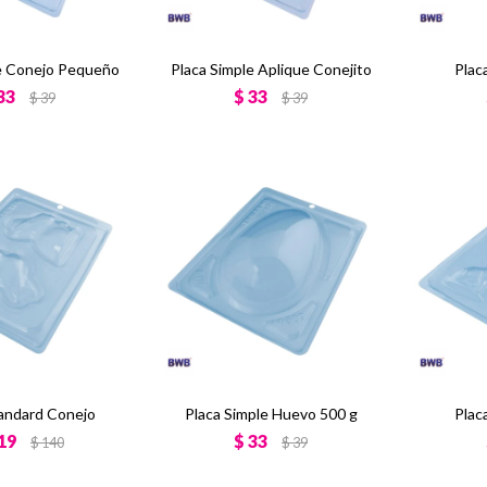
e Conejo Pequeño
Placa Simple Aplique Conejito
Plac
33
$
33
$
39
$
39
tandard Conejo
Placa Simple Huevo 500 g
Plac
19
$
33
$
140
$
39