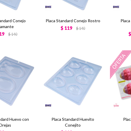
tandard Conejo
Placa Standard Conejo Rostro
Placa
iamante
$
119
$
140
19
$
140
ndard Huevo con
Placa Standard Huevito
Plac
Orejas
Conejito