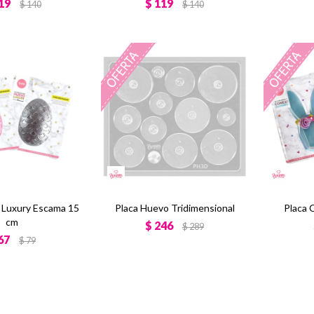
19
$
119
$
140
$
140
 Luxury Escama 15
Placa Huevo Tridimensional
Placa 
cm
$
246
$
289
67
$
79