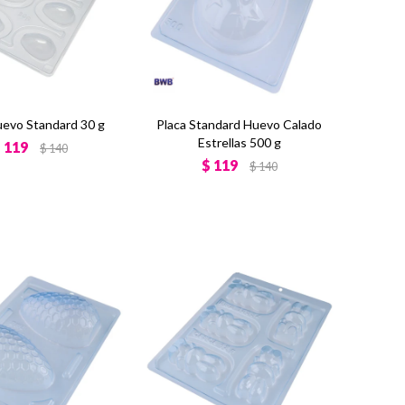
uevo Standard 30 g
Placa Standard Huevo Calado
Estrellas 500 g
$
119
$
140
$
119
$
140