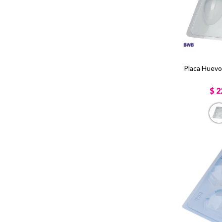
Placa Huevo
$
2