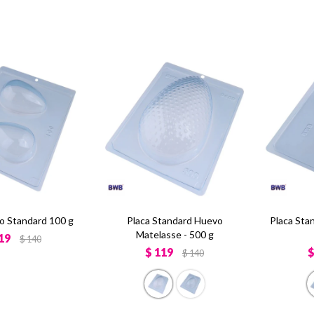
o Standard 100 g
Placa Standard Huevo
Placa Sta
Matelasse - 500 g
19
$
140
$
119
$
140