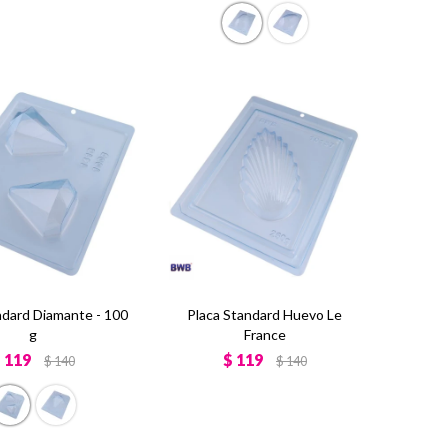
ndard Diamante - 100
Placa Standard Huevo Le
g
France
$
119
$
119
$
140
$
140