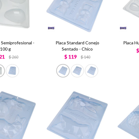
 Semiprofesional -
Placa Standard Conejo
Placa H
100 g
Sentado - Chico
21
$
119
$
260
$
140