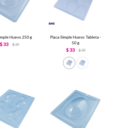
imple Huevo 250 g
Placa Simple Huevo Tableta -
50 g
$
33
$
39
$
33
$
39