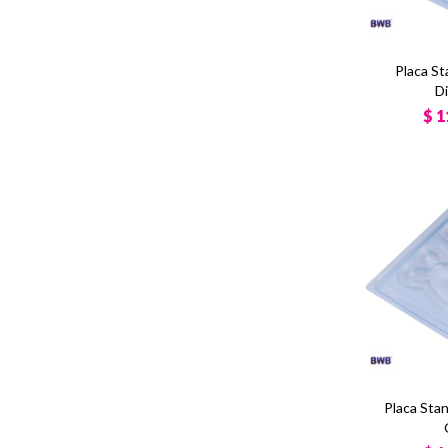
Placa S
D
$
1
Placa Sta