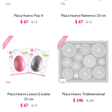
Placa Huevo Pop It
Placa Huevo Flamenco 10 cm
$
67
$
67
$
79
$
79
Placa Huevo Luxury Escama
Placa Huevo Tridimensional
15 cm
$
246
$
289
$
67
$
79