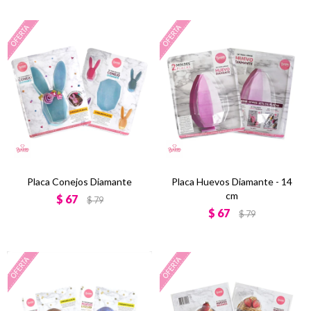
Placa Conejos Diamante
Placa Huevos Diamante - 14
cm
$
67
$
79
$
67
$
79