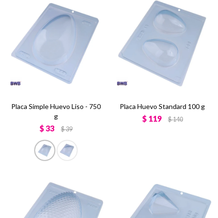
Placa Simple Huevo Liso - 750
Placa Huevo Standard 100 g
g
$
119
$
140
$
33
$
39