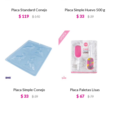
Placa Standard Conejo
Placa Simple Huevo 500 g
$
119
$
33
$
140
$
39
Placa Simple Conejo
Placa Paletas Lisas
$
33
$
67
$
39
$
79