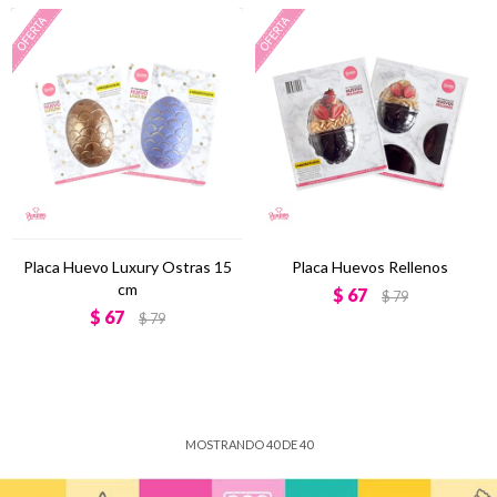
Placa Huevo Luxury Ostras 15
Placa Huevos Rellenos
cm
$
67
$
79
$
67
$
79
MOSTRANDO
40
DE
40