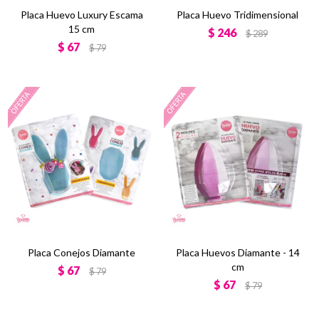
Placa Huevo Luxury Escama
Placa Huevo Tridimensional
15 cm
$
246
$
289
$
67
$
79
Placa Conejos Diamante
Placa Huevos Diamante - 14
cm
$
67
$
79
$
67
$
79