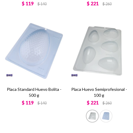
$
119
$
221
$
140
$
260
Placa Standard Huevo Bolita -
Placa Huevo Semiprofesional -
500 g
100 g
$
119
$
221
$
140
$
260