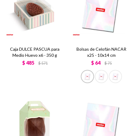
Caja DULCE PASCUA para
Bolsas de Celofán NACAR
Medio Huevo x6 - 350 g
x25 - 10x14 cm
$
485
$
64
$
571
$
75