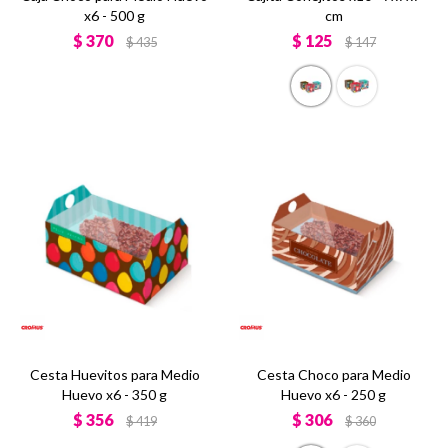
x6 - 500 g
cm
$
370
$
125
$
435
$
147
Cesta Huevitos para Medio
Cesta Choco para Medio
Huevo x6 - 350 g
Huevo x6 - 250 g
$
356
$
306
$
419
$
360