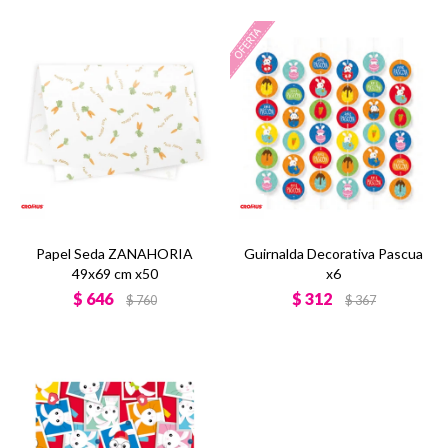
Papel Seda ZANAHORIA
Guirnalda Decorativa Pascua
49x69 cm x50
x6
$
646
$
312
$
760
$
367