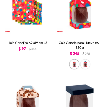
Hoja Conejito 69x89 cm x3
Caja Conejo para Huevo x6 -
350 g
$
97
$
114
$
245
$
288