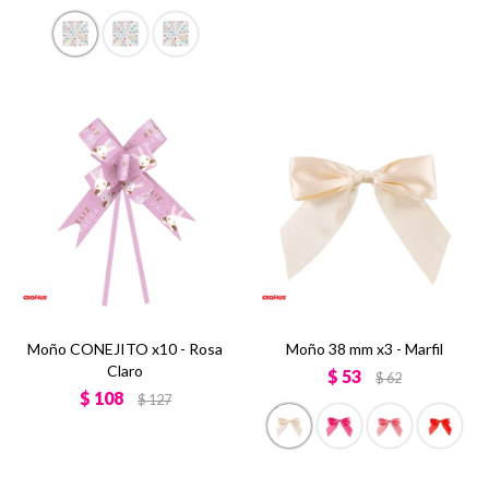
Moño CONEJITO x10 - Rosa
Moño 38 mm x3 - Marfil
Claro
$
53
$
62
$
108
$
127