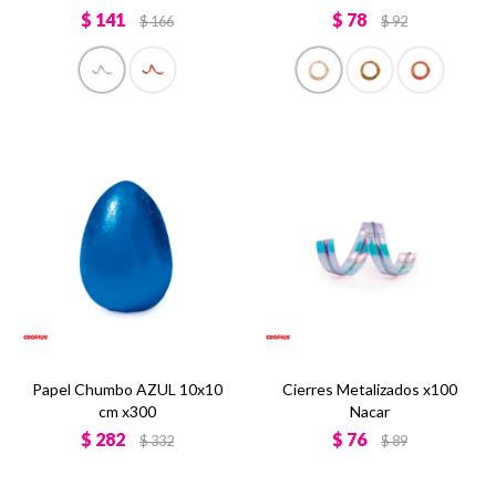
$
141
$
78
$
166
$
92
Papel Chumbo AZUL 10x10
Cierres Metalizados x100
cm x300
Nacar
$
282
$
76
$
332
$
89