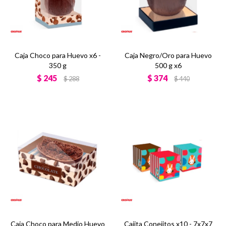
Caja Choco para Huevo x6 -
Caja Negro/Oro para Huevo
350 g
500 g x6
$
245
$
374
$
288
$
440
Caja Choco para Medio Huevo
Cajita Conejitos x10 - 7x7x7