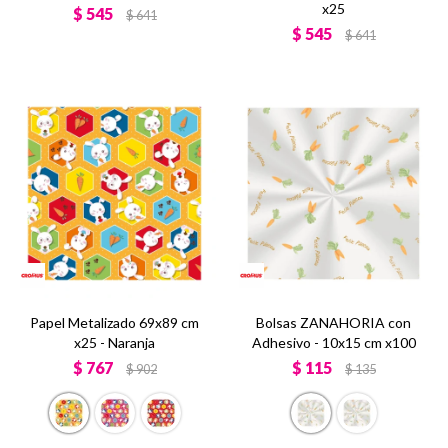
x25
$
545
$
641
$
545
$
641
Papel Metalizado 69x89 cm
Bolsas ZANAHORIA con
x25 - Naranja
Adhesivo - 10x15 cm x100
$
767
$
115
$
902
$
135