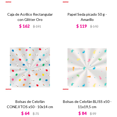
Caja de Acrílico Rectangular
Papel Seda picado 50 g -
con Glitter Oro
Amarillo
$
162
$
119
$
191
$
140
Bolsas de Celofán
Bolsas de Celofán BLISS x50 -
CONEJITOS x50 - 10x14 cm
11x19,5 cm
$
64
$
84
$
75
$
99