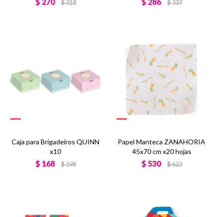
$
270
$
286
$
318
$
337
Caja para Brigadeiros QUINN
Papel Manteca ZANAHORIA
x10
45x70 cm x20 hojas
$
168
$
530
$
198
$
623