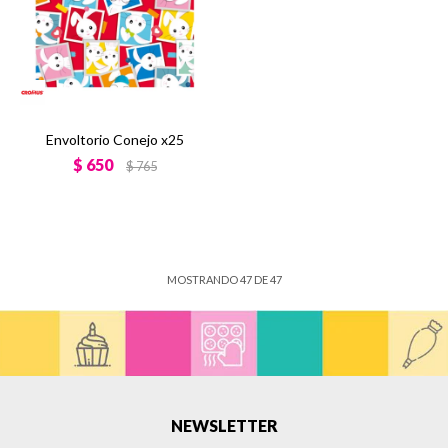
Envoltorio Conejo x25
$
650
$
765
MOSTRANDO
47
DE
47
NEWSLETTER