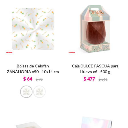
Bolsas de Celofán
Caja DULCE PASCUA para
ZANAHORIA x50 - 10x14 cm
Huevo x6 - 500 g
$
64
$
477
$
75
$
561