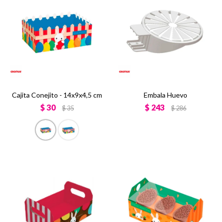
Cajita Conejito - 14x9x4,5 cm
Embala Huevo
$
30
$
243
$
35
$
286