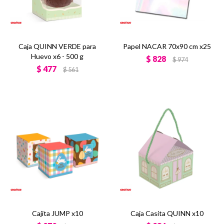
Caja QUINN VERDE para
Papel NACAR 70x90 cm x25
Huevo x6 - 500 g
$
828
$
974
$
477
$
561
Cajita JUMP x10
Caja Casita QUINN x10