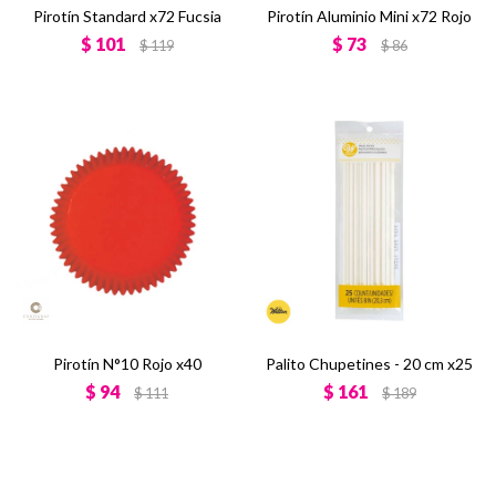
Pirotín Standard x72 Fucsia
Pirotín Aluminio Mini x72 Rojo
$
101
$
73
$
119
$
86
Pirotín N°10 Rojo x40
Palito Chupetines - 20 cm x25
$
94
$
161
$
111
$
189