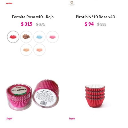
Formita Rosa x40 - Rojo
Pirotín N°10 Rosa x40
$
315
$
94
$
371
$
111