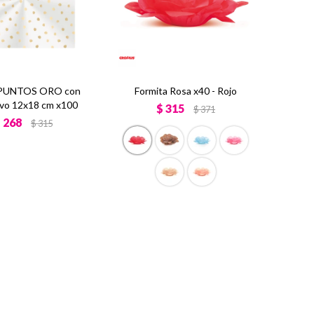
 PUNTOS ORO con
Formita Rosa x40 - Rojo
vo 12x18 cm x100
$
315
$
371
$
268
$
315