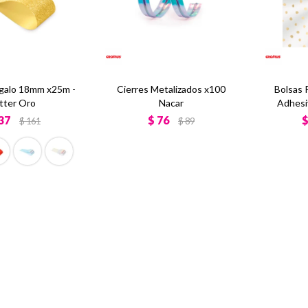
galo 18mm x25m -
Cierres Metalizados x100
Bolsas
itter Oro
Nacar
Adhesi
37
$
76
$
161
$
89