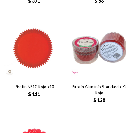
$
371
$
86
Pirotín N°10 Rojo x40
Pirotín Aluminio Standard x72
Rojo
$
111
$
128