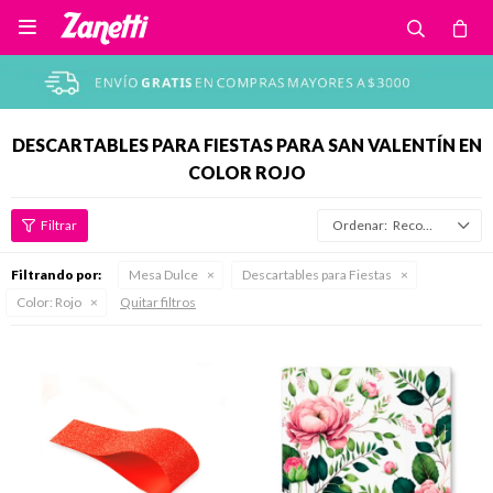

DESCARTABLES PARA FIESTAS PARA SAN VALENTÍN EN
COLOR ROJO
Recomendados
Filtrando por:
Mesa Dulce
Descartables para Fiestas
Color:
Rojo
Quitar filtros