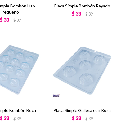
imple Bombón Liso
Placa Simple Bombón Rayado
Pequeño
$
33
$
39
$
33
$
39
imple Bombón Boca
Placa Simple Galleta con Rosa
$
33
$
33
$
39
$
39