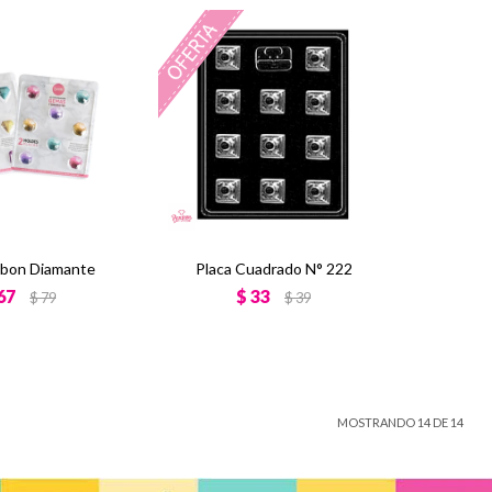
bon Diamante
Placa Cuadrado N° 222
67
$
33
$
79
$
39
MOSTRANDO
14
DE
14