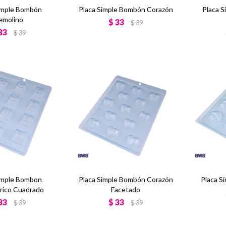
imple Bombón
Placa Simple Bombón Corazón
Placa S
emolino
$
33
$
39
33
$
39
imple Bombon
Placa Simple Bombón Corazón
Placa S
ico Cuadrado
Facetado
33
$
33
$
39
$
39