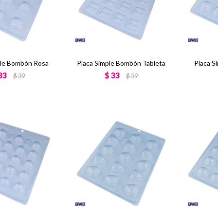
ple Bombón Rosa
Placa Simple Bombón Tableta
Placa S
33
$
33
$
39
$
39