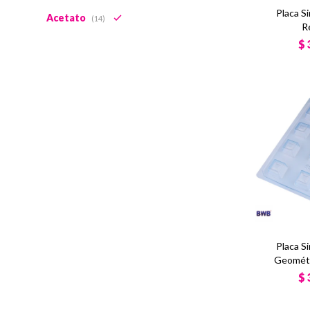
Placa S
Acetato
(14)
R
$
Placa S
Geométr
$