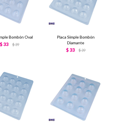
imple Bombón Oval
Placa Simple Bombón
Diamante
$
33
$
39
$
33
$
39