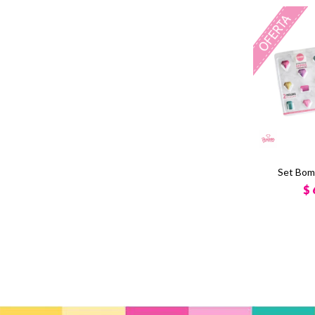
Set Bom
$