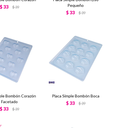
Pequeño
$
33
$
39
$
33
$
39
mple Bombón Corazón
Placa Simple Bombón Boca
Facetado
$
33
$
39
$
33
$
39