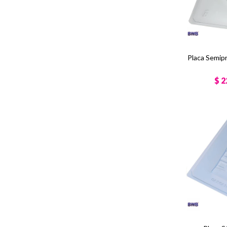
Placa Semip
$
2