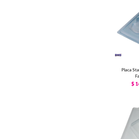
Placa St
F
$
1