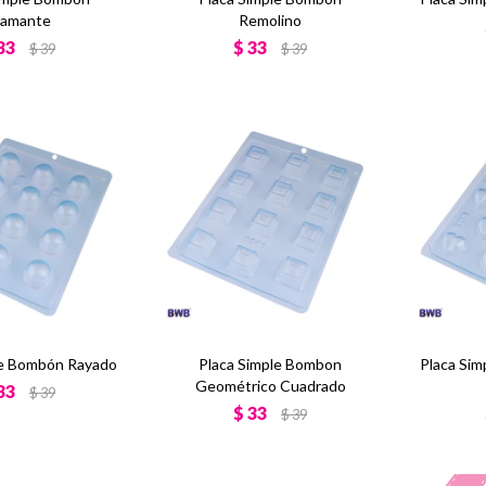
iamante
Remolino
33
$
33
$
39
$
39
le Bombón Rayado
Placa Simple Bombon
Placa Si
Geométrico Cuadrado
33
$
39
$
33
$
39