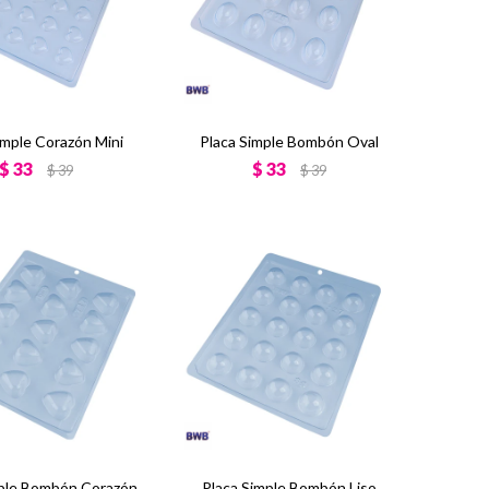
imple Corazón Mini
Placa Simple Bombón Oval
$
33
$
33
$
39
$
39
mple Bombón Corazón
Placa Simple Bombón Liso