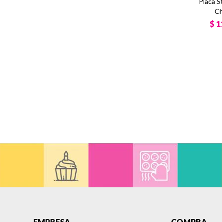
Placa S
Ch
$
1
EMPRESA
COMPRA