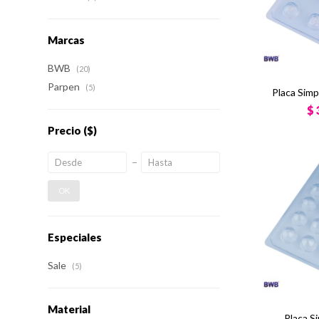
Marcas
BWB
(20)
Parpen
(5)
Placa Sim
$
Precio
($)
OK
Especiales
Sale
(5)
Material
Placa S