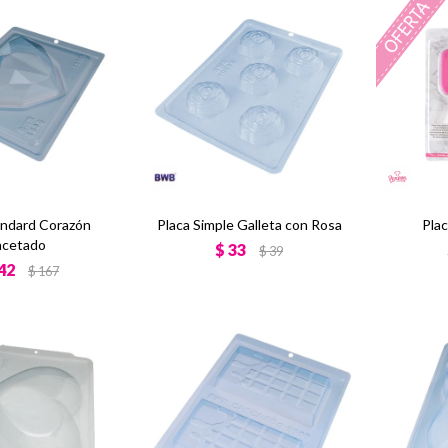
andard Corazón
Placa Simple Galleta con Rosa
Plac
acetado
$
33
$
39
42
$
167