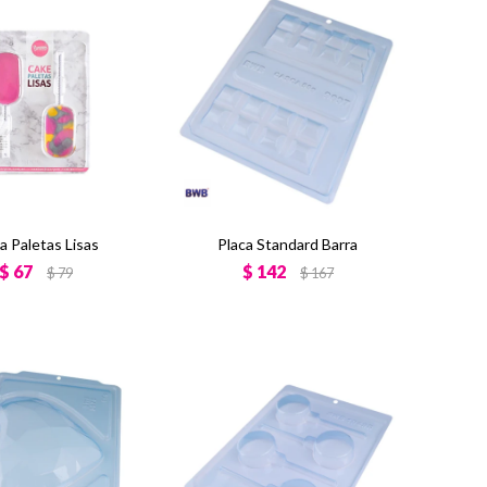
a Paletas Lisas
Placa Standard Barra
$
67
$
142
$
79
$
167