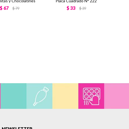
nitas y Chocolatines
Placa Cuadrado N° 222
$
67
$
33
$
79
$
39
NEWSLETTER