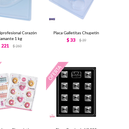
iprofesional Corazón
Placa Galletitas Chupetin
iamante 1 kg
$
33
$
39
$
221
$
260