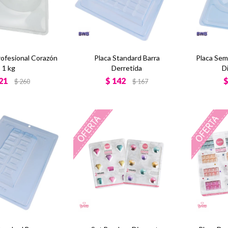
rofesional Corazón
Placa Standard Barra
Placa Sem
1 kg
Derretida
D
21
$
142
$
260
$
167