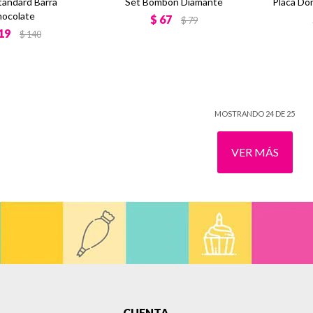
tandard Barra
Set Bombon Diamante
Placa Do
ocolate
$
67
$
79
19
$
140
MOSTRANDO
24
DE
25
VER MÁS
CUENTA