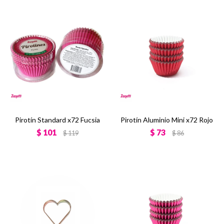
Pirotín Standard x72 Fucsia
Pirotín Aluminio Mini x72 Rojo
$
101
$
73
$
119
$
86