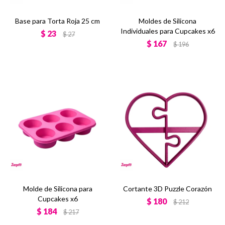
Base para Torta Roja 25 cm
Moldes de Silicona
Individuales para Cupcakes x6
$
23
$
27
$
167
$
196
Molde de Silicona para
Cortante 3D Puzzle Corazón
Cupcakes x6
$
180
$
212
$
184
$
217