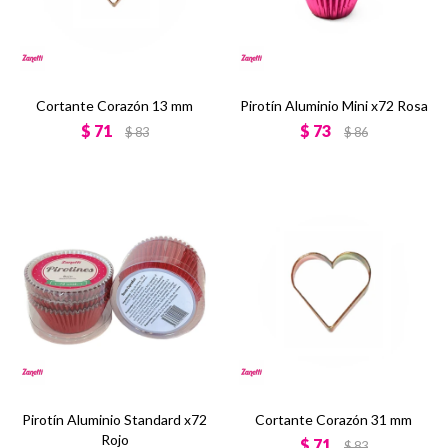
Cortante Corazón 13 mm
Pirotín Aluminio Mini x72 Rosa
$
71
$
73
$
83
$
86
Pirotín Aluminio Standard x72
Cortante Corazón 31 mm
Rojo
$
71
$
83