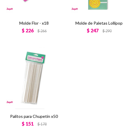
Molde Flor - x18
Molde de Paletas Lollipop
$
226
$
247
$
266
$
290
Palitos para Chupetín x50
$
151
$
178