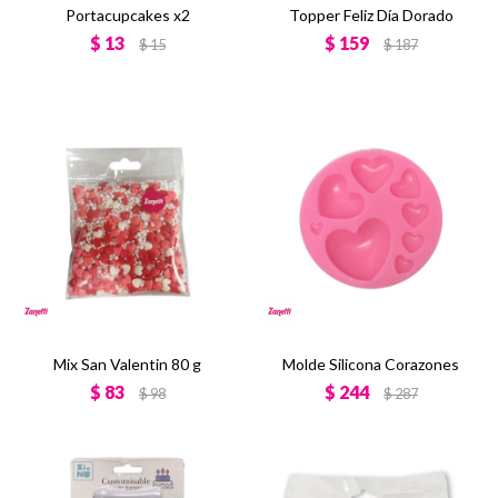
Portacupcakes x2
Topper Feliz Día Dorado
$
13
$
159
$
15
$
187
Mix San Valentin 80 g
Molde Silicona Corazones
$
83
$
244
$
98
$
287