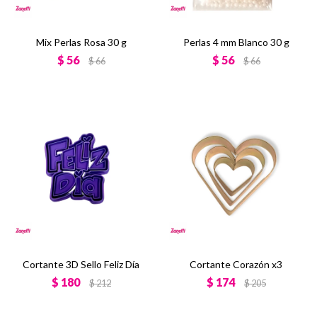
Mix Perlas Rosa 30 g
Perlas 4 mm Blanco 30 g
$
56
$
56
$
66
$
66
Cortante 3D Sello Feliz Día
Cortante Corazón x3
$
180
$
174
$
212
$
205