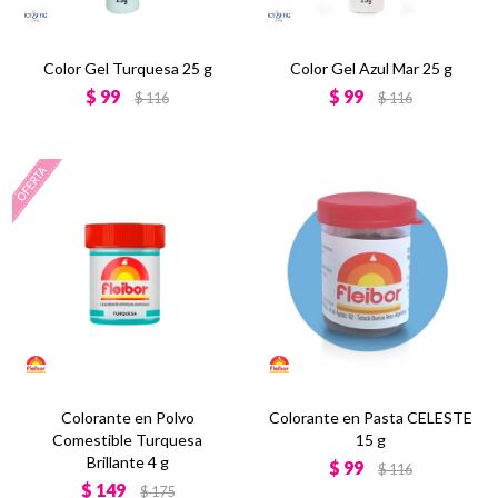
Color Gel Turquesa 25 g
Color Gel Azul Mar 25 g
$
99
$
99
$
116
$
116
Colorante en Polvo
Colorante en Pasta CELESTE
Comestible Turquesa
15 g
Brillante 4 g
$
99
$
116
$
149
$
175