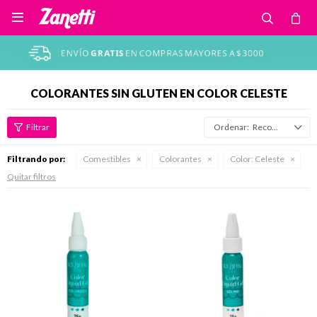

COLORANTES SIN GLUTEN EN COLOR CELESTE
Recomendados
Filtrando por:
Comestibles
Colorantes
Color:
Celeste
Quitar filtros