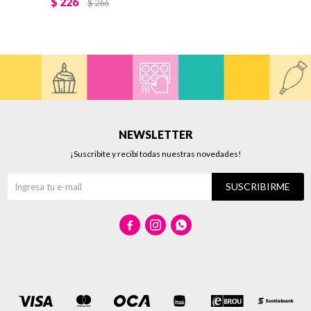
$
226
$
266
NEWSLETTER
¡Suscribite y recibí todas nuestras novedades!
SUSCRIBIRME


