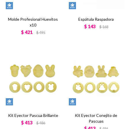
Molde Profesional Huevitos
Espátula Raspadora
x10
$
143
$
168
$
421
$
495
Kit Eyector Pascua Brillante
Kit Eyector Conejito de
Pascuas
$
413
$
486
$
413
$
486