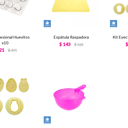
esional Huevitos
Espátula Raspadora
Kit Eyec
x10
$
143
$
168
21
$
495