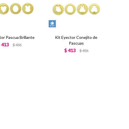
tor Pascua Brillante
Kit Eyector Conejito de
Pascuas
$
413
$
486
$
413
$
486