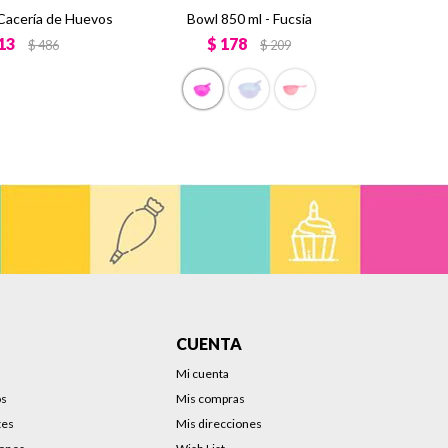
 Cacería de Huevos
Bowl 850 ml - Fucsia
13
$
178
$
486
$
209
CUENTA
Mi cuenta
os
Mis compras
tes
Mis direcciones