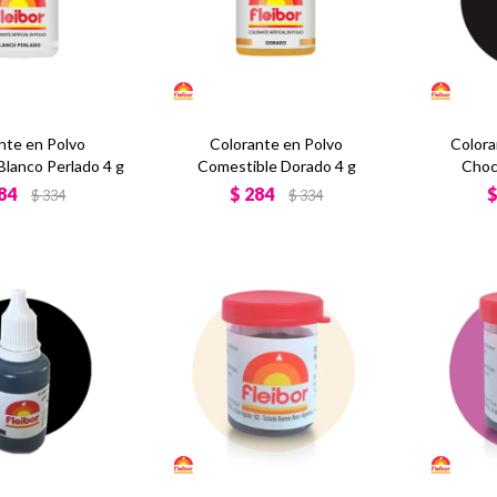
nte en Polvo
Colorante en Polvo
Colora
Blanco Perlado 4 g
Comestible Dorado 4 g
Choc
84
$
284
$
334
$
334