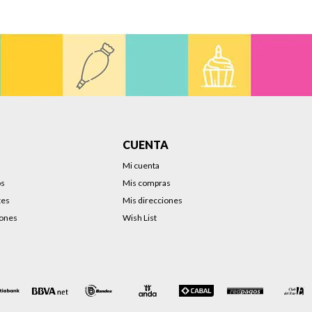
CUENTA
Mi cuenta
os
Mis compras
tes
Mis direcciones
iones
Wish List