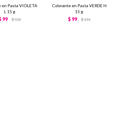
e en Pasta VIOLETA
Colorante en Pasta VERDE H
L 15 g
15 g
$
99
$
99
$
116
$
116