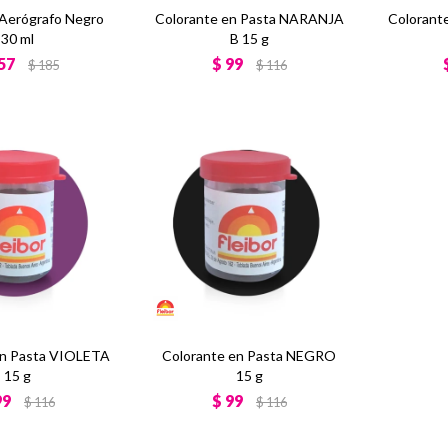
 Aerógrafo Negro
Colorante en Pasta NARANJA
Colorant
30 ml
B 15 g
57
$
99
$
185
$
116
en Pasta VIOLETA
Colorante en Pasta NEGRO
15 g
15 g
99
$
99
$
116
$
116