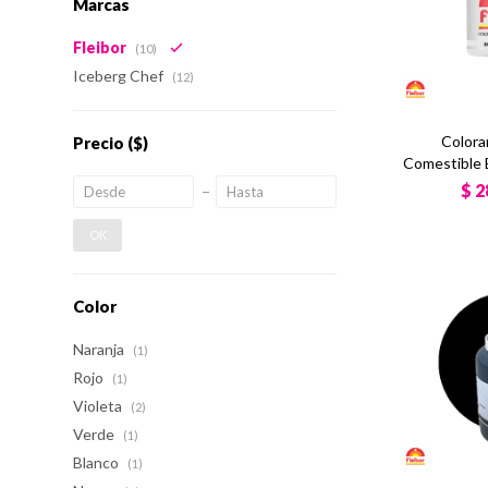
Marcas
Fleibor
(10)
Iceberg Chef
(12)
Colora
Precio
($)
Comestible 
$
2
OK
Color
Naranja
(1)
Rojo
(1)
Violeta
(2)
Verde
(1)
Blanco
(1)