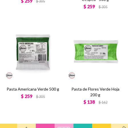
$
259
$
305
$
259
$
305
Pasta Americana Verde 500 g
Pasta de Flores Verde Hoja
200 g
$
259
$
305
$
138
$
162