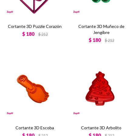
Cortante 3D Puzzle Corazón
Cortante 3D Muñeco de
Jengibre
$
180
$
212
$
180
$
212
Cortante 3D Escoba
Cortante 3D Arbolito
$
180
$
180
$
212
$
212