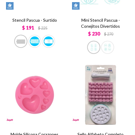
Stencil Pascua - Surtido
Mini Stencil Pascua -
Conejitos Divertidos
$
191
$
225
$
230
$
270
Molde Silicona Corazones
Sello Alfabeto Completo