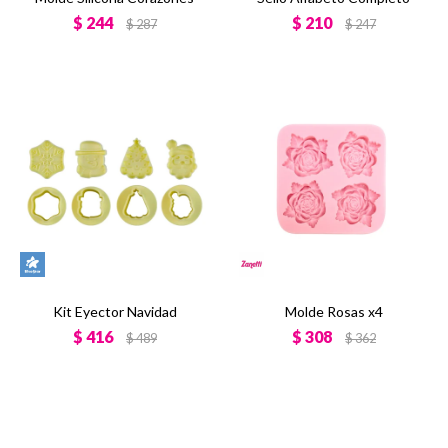
$
244
$
210
$
287
$
247
Kit Eyector Navidad
Molde Rosas x4
$
416
$
308
$
489
$
362