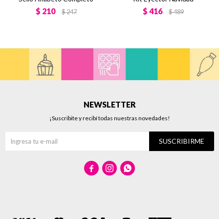
$
210
$
416
$
247
$
489
NEWSLETTER
¡Suscribite y recibí todas nuestras novedades!
SUSCRIBIRME


