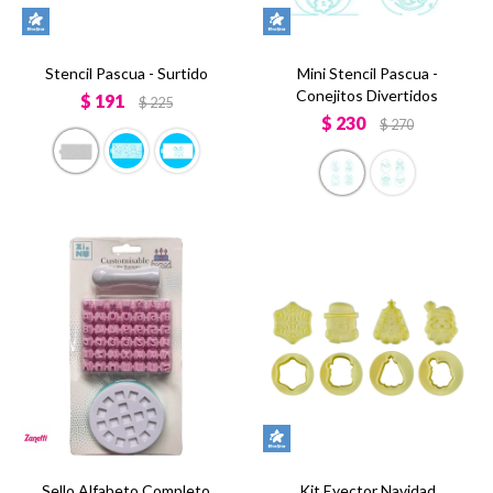
Stencil Pascua - Surtido
Mini Stencil Pascua -
Conejitos Divertidos
$
191
$
225
$
230
$
270
Sello Alfabeto Completo
Kit Eyector Navidad