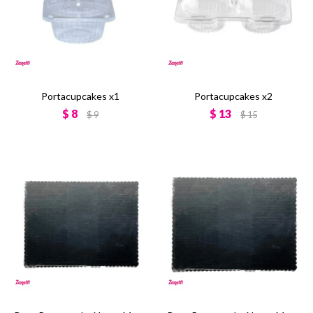
Portacupcakes x1
Portacupcakes x2
$
8
$
13
$
9
$
15