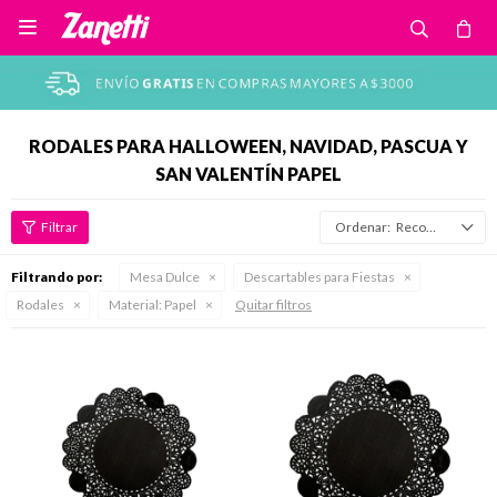

RODALES PARA HALLOWEEN, NAVIDAD, PASCUA Y
SAN VALENTÍN PAPEL
Recomendados
Filtrando por:
Mesa Dulce
Descartables para Fiestas
Rodales
Material:
Papel
Quitar filtros