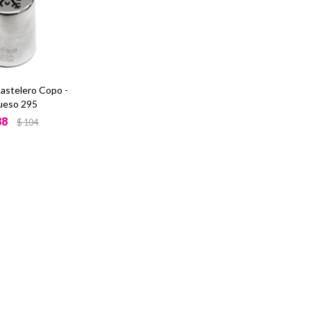
astelero Copo -
ueso 295
88
$
104