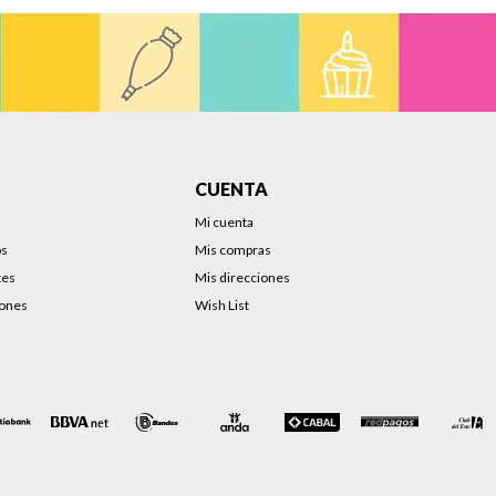
CUENTA
Mi cuenta
os
Mis compras
tes
Mis direcciones
iones
Wish List