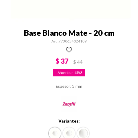
Base Blanco Mate - 20 cm
7730654024109
$
37
$
44
15
Espesor: 3 mm
Variantes: