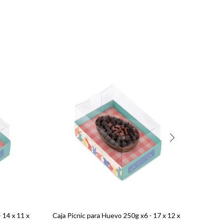
 14 x 11 x
Caja Picnic para Huevo 250g x6 - 17 x 12 x
Huev