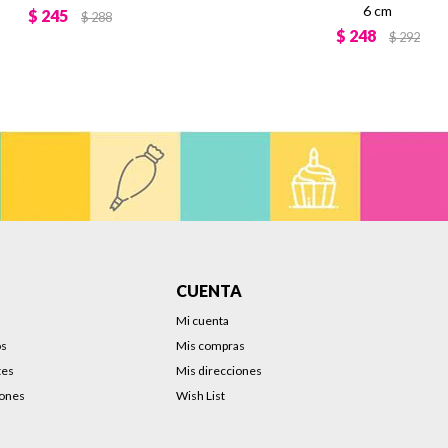
6 cm
$
245
$
288
$
248
$
292
CUENTA
Mi cuenta
os
Mis compras
tes
Mis direcciones
iones
Wish List