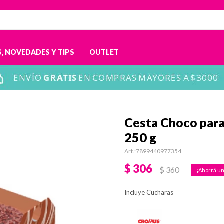
, NOVEDADES Y TIPS
OUTLET
Cesta Choco par
250 g
7899440977354
$
306
$
360
Incluye Cucharas