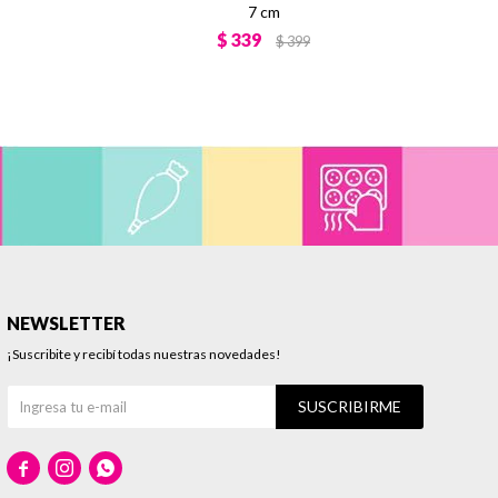
7 cm
$
339
$
399
NEWSLETTER
¡Suscribite y recibí todas nuestras novedades!
SUSCRIBIRME


