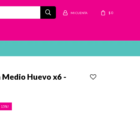
$
0
a Medio Huevo x6 -
15