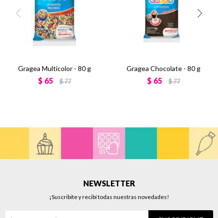
Gragea Multicolor - 80 g
Gragea Chocolate - 80 g
$
65
$
65
$
77
$
77
NEWSLETTER
¡Suscribite y recibí todas nuestras novedades!