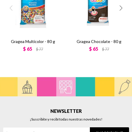
Gragea Multicolor - 80 g
Gragea Chocolate - 80 g
$
65
$
65
$
77
$
77
NEWSLETTER
¡Suscribite y recibí todas nuestras novedades!