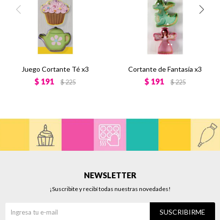
Juego Cortante Té x3
Cortante de Fantasía x3
$
191
$
191
$
225
$
225
NEWSLETTER
¡Suscribite y recibí todas nuestras novedades!
SUSCRIBIRME