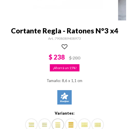
Cortante Regla - Ratones N°3 x4
7908089408973
$
238
$
280
15
Tamaño: 8,6 x 1,1 cm
Variantes: