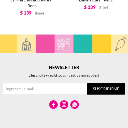
Rect.
$
139
$
164
$
139
$
164
NEWSLETTER
¡Suscribite y recibí todas nuestras novedades!
SUSCRIBIRME


