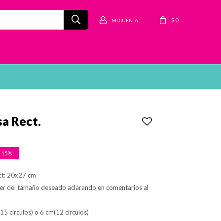
$
0
sa Rect.
15
ct: 20x27 cm
er del tamaño deseado aclarando en comentarios al
(15 circulos) o 6 cm(12 circulos)