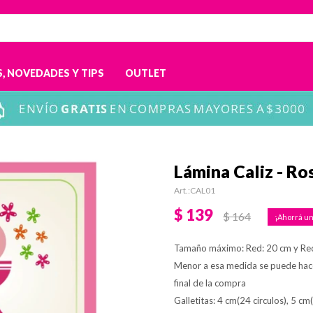
, NOVEDADES Y TIPS
OUTLET
Lámina Caliz - Ro
CAL01
$
139
$
164
Tamaño máximo: Red: 20 cm y Re
Menor a esa medida se puede hac
final de la compra
Galletitas: 4 cm(24 circulos), 5 cm