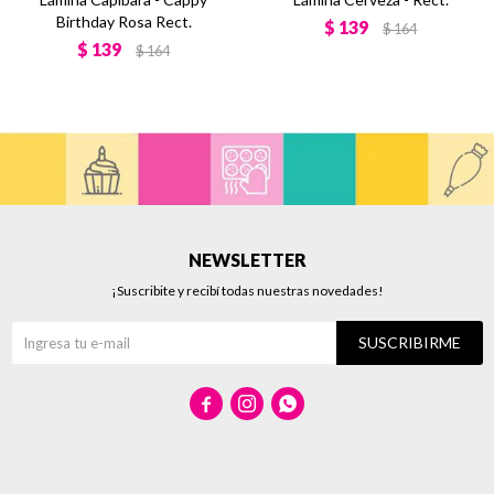
Birthday Rosa Rect.
$
139
$
164
$
139
$
164
NEWSLETTER
¡Suscribite y recibí todas nuestras novedades!
SUSCRIBIRME


