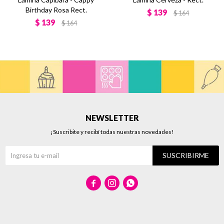
Birthday Rosa Rect.
$
139
$
164
$
139
$
164
NEWSLETTER
¡Suscribite y recibí todas nuestras novedades!
SUSCRIBIRME


