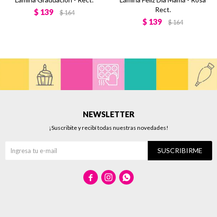
Rect.
$
139
$
164
$
139
$
164
NEWSLETTER
¡Suscribite y recibí todas nuestras novedades!
SUSCRIBIRME


