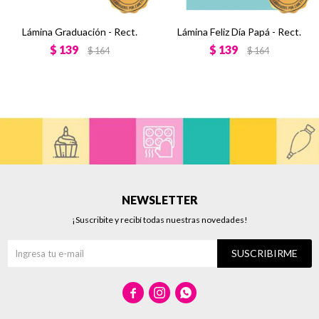
Lámina Graduación - Rect.
Lámina Feliz Día Papá - Rect.
$
139
$
139
$
164
$
164
NEWSLETTER
¡Suscribite y recibí todas nuestras novedades!
SUSCRIBIRME


