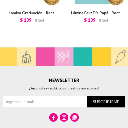
Lámina Graduación - Rect.
Lámina Feliz Día Papá - Rect.
$
139
$
139
$
164
$
164
NEWSLETTER
¡Suscribite y recibí todas nuestras novedades!
SUSCRIBIRME


