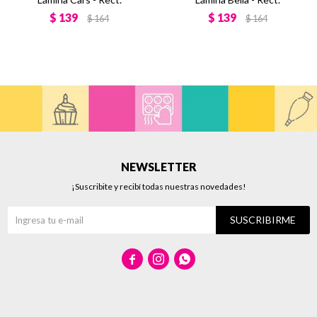
$
139
$
139
$
164
$
164
NEWSLETTER
¡Suscribite y recibí todas nuestras novedades!
SUSCRIBIRME


