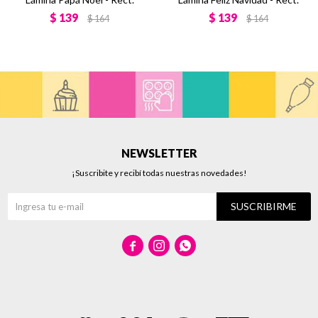
$
139
$
139
$
164
$
164
NEWSLETTER
¡Suscribite y recibí todas nuestras novedades!
SUSCRIBIRME


