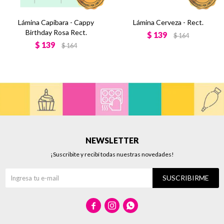
Lámina Capibara - Cappy
Lámina Cerveza - Rect.
Birthday Rosa Rect.
$
139
$
164
$
139
$
164
NEWSLETTER
¡Suscribite y recibí todas nuestras novedades!
SUSCRIBIRME


