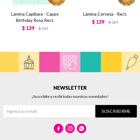
Lámina Capibara - Cappy
Lámina Cerveza - Rect.
Birthday Rosa Rect.
$
139
$
164
$
139
$
164
NEWSLETTER
¡Suscribite y recibí todas nuestras novedades!
SUSCRIBIRME


