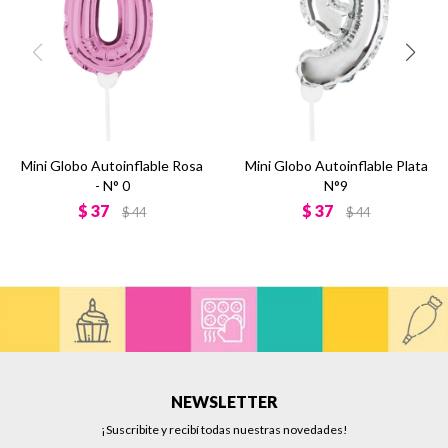
Mini Globo Autoinflable Rosa
Mini Globo Autoinflable Plata
- N° 0
N°9
$
37
$
37
$
44
$
44
NEWSLETTER
¡Suscribite y recibí todas nuestras novedades!