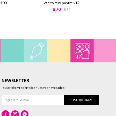
x100
Vasito mini postre x12
$
70
$
82
NEWSLETTER
¡Suscribite y recibí todas nuestras novedades!
SUSCRIBIRME


