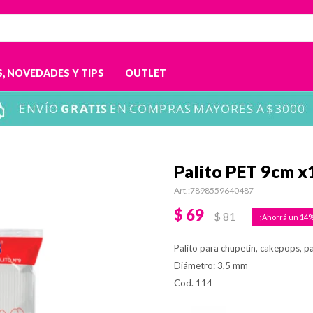
, NOVEDADES Y TIPS
OUTLET
Palito PET 9cm x
7898559640487
$
69
$
81
14
Palito para chupetin, cakepops, p
Diámetro: 3,5 mm
Cod. 114