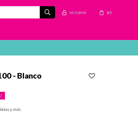
$
0
100 - Blanco
aletas y más