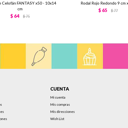
e Celofán FANTASY x50 - 10x14
Rodal Rojo Redondo 9 cm 
cm
$
65
$
77
$
64
$
75
CUENTA
Mi cuenta
os
Mis compras
tes
Mis direcciones
iones
Wish List