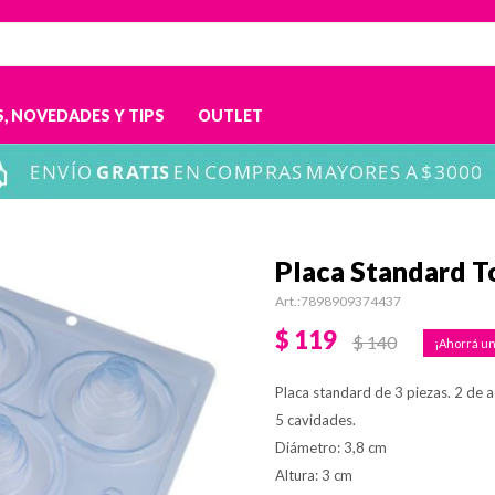
, NOVEDADES Y TIPS
OUTLET
Placa Standard T
7898909374437
$
119
$
140
Placa standard de 3 piezas. 2 de ac
5 cavidades.
Diámetro: 3,8 cm
Altura: 3 cm