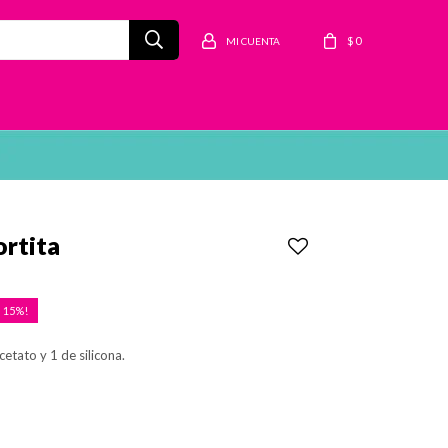
$
0
ortita
15
etato y 1 de silicona.