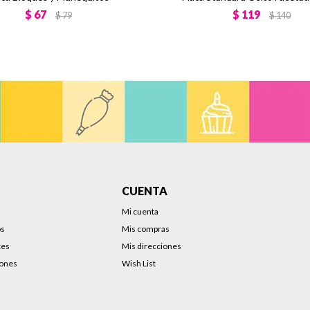
$
67
$
119
$
79
$
140
CUENTA
Mi cuenta
os
Mis compras
tes
Mis direcciones
iones
Wish List