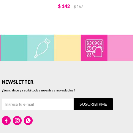
$
142
$
167
NEWSLETTER
¡Suscribite y recibí todas nuestras novedades!
SUSCRIBIRME


