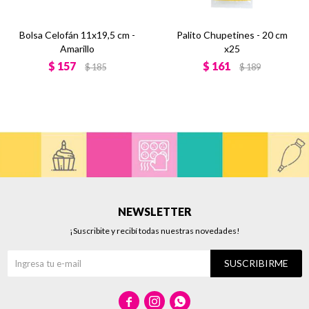
Bolsa Celofán 11x19,5 cm -
Palito Chupetines - 20 cm
Amarillo
x25
$
157
$
161
$
185
$
189
NEWSLETTER
¡Suscribite y recibí todas nuestras novedades!
SUSCRIBIRME


