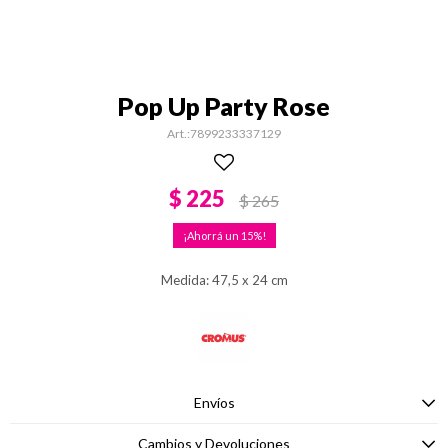
Pop Up Party Rose
7899233337129
$
225
$
265
15
Medida: 47,5 x 24 cm
Envíos
Cambios y Devoluciones